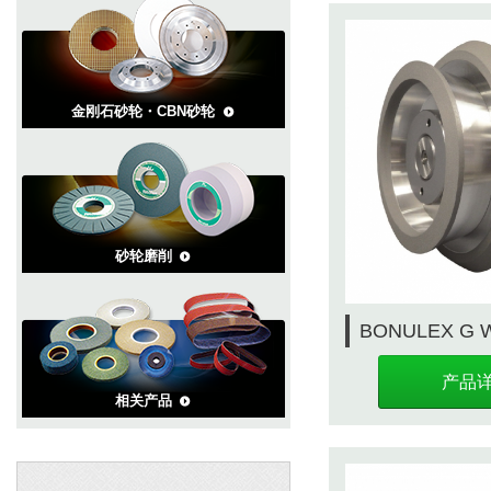
金刚石砂轮・CBN砂轮
砂轮磨削
BONULEX G 
产品
相关产品