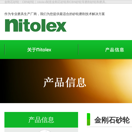
金刚石砂轮・CBN砂轮｜nitolex制造金刚石砂轮和CBN砂轮等磨削砂轮和磨具。
作为专业磨具生产厂商，我们为您提供最适合的砂轮磨削技术解决方案
产品信息
金刚石砂轮