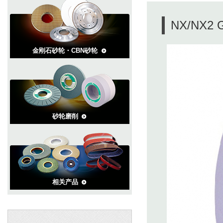
NX/NX2 
金刚石砂轮・CBN砂轮
砂轮磨削
相关产品