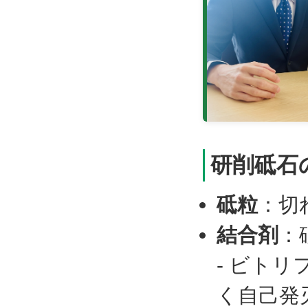
研削砥石
砥粒
：切
結合剤
：
- ビトリ
く自己発