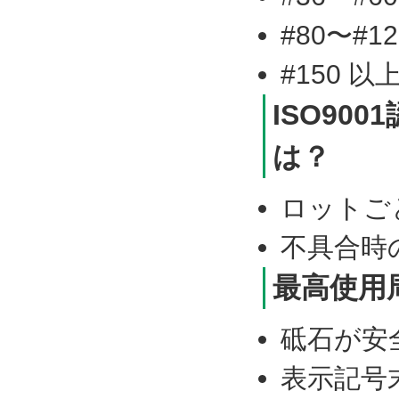
#80〜#1
#150 以
ISO90
は？
ロットご
不具合時
最高使用
砥石が安
表示記号末