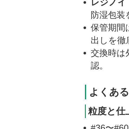
レジノイ
防湿包装
保管期間
出しを徹
交換時は
認。
よくある
粒度と仕
#36〜#6