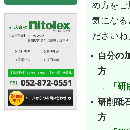
め方をご
気になる
ださいね
【本社工場】
〒470-2343
愛知県知多郡武豊町小迎184
会社案内
解決事例
自分の
設備紹介
採用情報
方
【電話受付】09:00～17:00 【定休日】土日祝
→
「研
研削砥
方