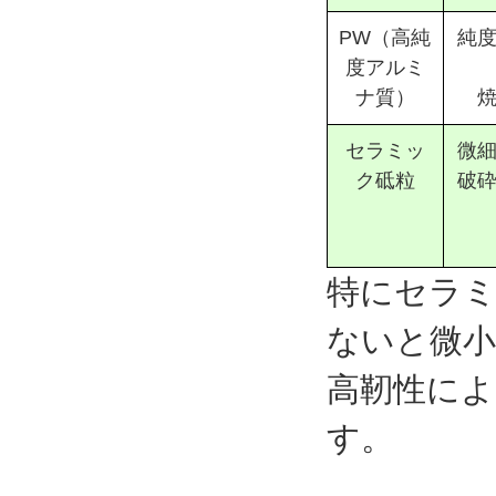
PW（高純
純
度アルミ
ナ質）
セラミッ
微
ク砥粒
破
特にセラミ
ないと微小
高靭性によ
す。