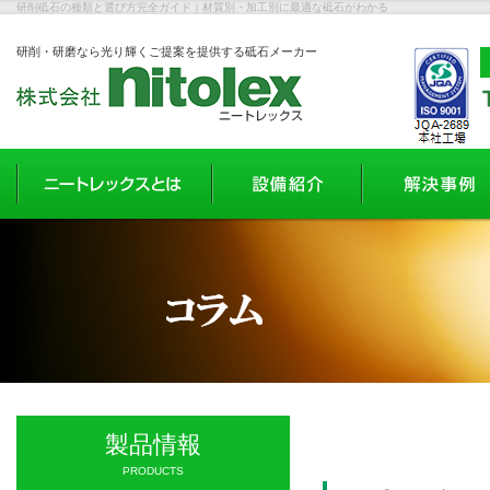
研削砥石の種類と選び方完全ガイド｜材質別・加工別に最適な砥石がわかる
研削・研磨なら光り輝くご提案を提供する砥石メーカー
製品情報
PRODUCTS