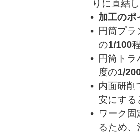
りに直結
加工のポ
円筒プラ
の
1/100
円筒トラ
度の
1/20
内面研削
安にする
ワーク固
るため、