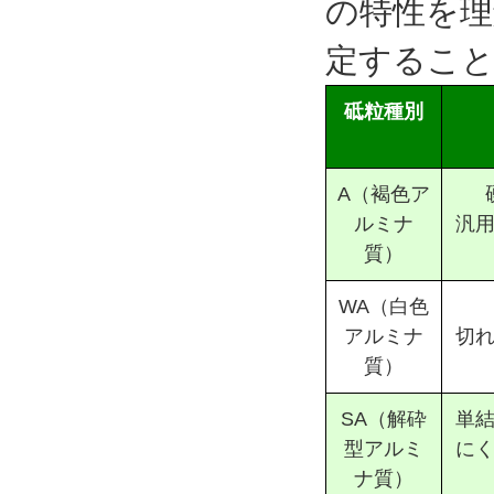
の特性を理
定するこ
砥粒種別
A（褐色ア
ルミナ
汎
質）
WA（白色
アルミナ
切
質）
SA（解砕
単
型アルミ
に
ナ質）