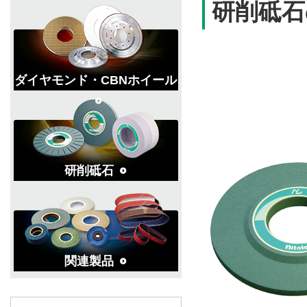
研削砥石
ダイヤモンド・CBNホイール
研削砥石
関連製品