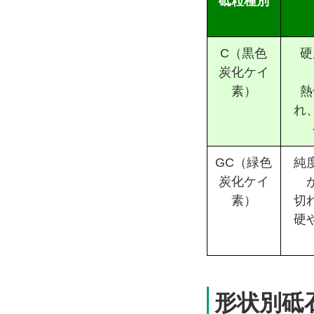
砥粒種別
C（黒色
硬
炭化ケイ
素）
熱
れ
GC（緑色
純
炭化ケイ
素）
切
硬
形状別砥