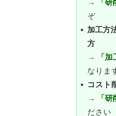
→
「研
ぞ
加工方
方
→
「加
なりま
コスト
→
「研
ださい