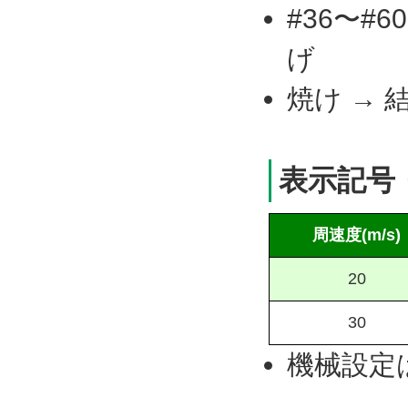
#36〜#
げ ・#
焼け →
表示記号
周速度(m/s)
20
30
機械設定