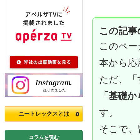
この記事
このペー
本から応
ただ、
「
「基礎か
す。
ニートレックスとは
そこで、
コラムを読む