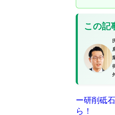
この記
ー研削砥
ら！