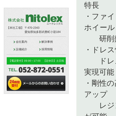
特長
・ファイ
ホイール
【本社工場】
〒470-2343
愛知県知多郡武豊町小迎184
研削熱
会社案内
解決事例
・ドレス
設備紹介
採用情報
ドレス
【電話受付】09:00～17:00 【定休日】土日祝
実現可能
・剛性の
アップ
レジン