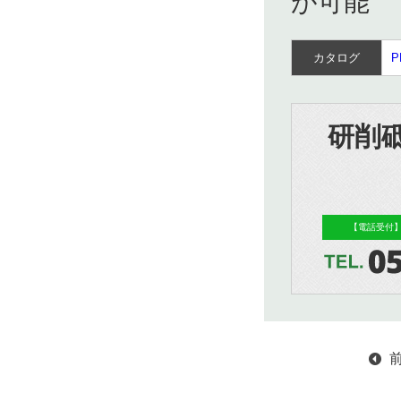
が可能
カタログ
研削
【電話受付】