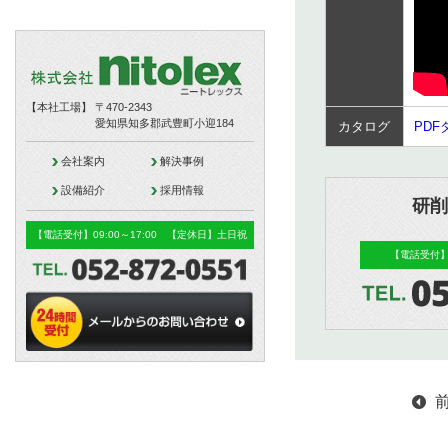
【本社工場】
〒470-2343
愛知県知多郡武豊町小迎184
カタログ
PD
会社案内
解決事例
設備紹介
採用情報
研削
【電話受付】09:00～17:00 【定休日】土日祝
【電話受付】