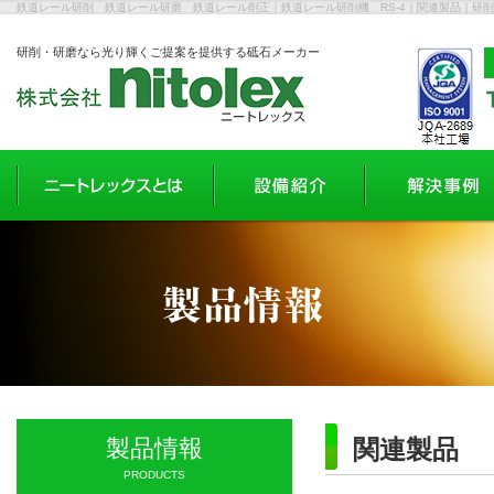
鉄道レール研削 鉄道レール研磨 鉄道レール削正｜鉄道レール研削機 RS-4｜関連製品｜研
研削・研磨なら光り輝くご提案を提供する砥石メーカー
製品情報
関連製品
PRODUCTS