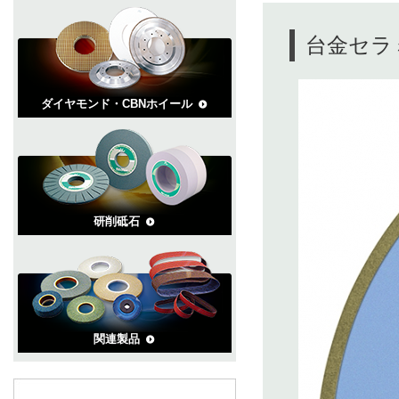
台金セラ
ダイヤモンド・CBNホイール
研削砥石
関連製品