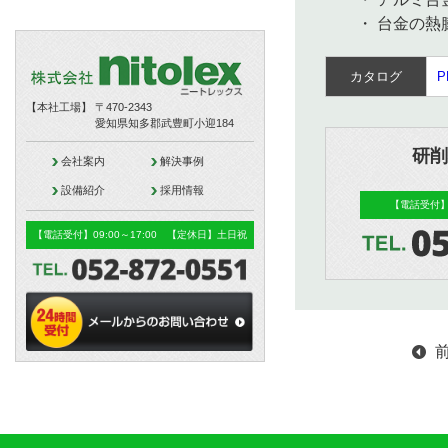
・ 台金の熱膨
カタログ
【本社工場】
〒470-2343
愛知県知多郡武豊町小迎184
研削
会社案内
解決事例
設備紹介
採用情報
【電話受付】
【電話受付】09:00～17:00 【定休日】土日祝