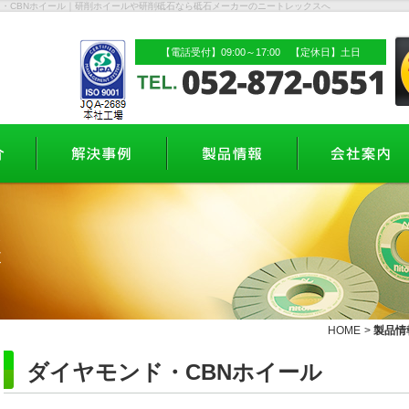
ド・CBNホイール｜研削ホイールや研削砥石なら砥石メーカーのニートレックスへ
【電話受付】09:00～17:00 【定休日】土日
HOME
>
製品情
ダイヤモンド・CBNホイール