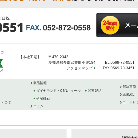
土日祝
ーカー
【本社工場】
〒470-2343
愛知県知多郡武豊町小迎184
TEL.0569-72-0551
アクセスマップ
FAX.0569-73-3451
製品情報
解決事例
ダイヤモンド・CBNホイール
関連製品
設備紹介
研削砥石
クスとは
ニートレ
コラム