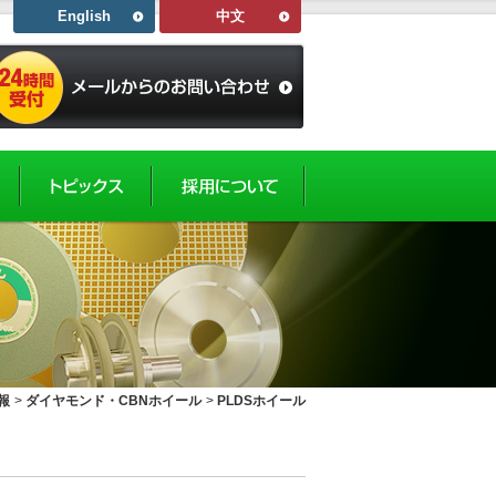
English
中文
報
>
ダイヤモンド・CBNホイール
>
PLDSホイール