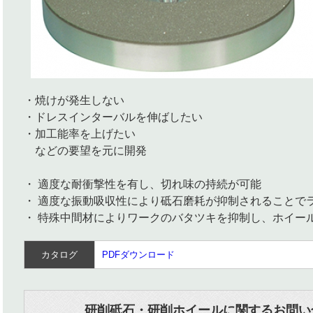
・焼けが発生しない
・ドレスインターバルを伸ばしたい
・加工能率を上げたい
などの要望を元に開発
・ 適度な耐衝撃性を有し、切れ味の持続が可能
・ 適度な振動吸収性により砥石磨耗が抑制されることで
・ 特殊中間材によりワークのバタツキを抑制し、ホイー
カタログ
PDFダウンロード
研削砥石・研削ホイールに関するお問い