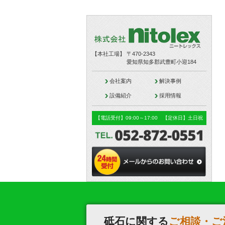
【本社工場】
〒470-2343
愛知県知多郡武豊町小迎184
会社案内
解決事例
設備紹介
採用情報
【電話受付】09:00～17:00 【定休日】土日祝
砥石に関する
ご相談・ご